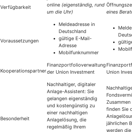
online
(eigenständig, rund
Öffnungsze
Verfügbarkeit
um die Uhr)
eines Bera
Meldeadresse in
Melde
Deutschland
Deuts
gültige E-Mail-
Voraussetzungen
gülti
Adresse
Mobil
Mobilfunknummer
Finanzportfolioverwaltung
Finanzport
Kooperationspartner
der Union Investment
Union Inve
Nachhaltiger, digitaler
Nachhaltig
Anlage-Assistent: Sie
Fondsvermö
gelangen eigenständig
Zusammen m
und kostengünstig zu
finden Sie 
einer nachhaltigen
Anlagelösun
Besonderheit
Anlagelösung, die
jährlichen
regelmäßig Ihrem
werden die