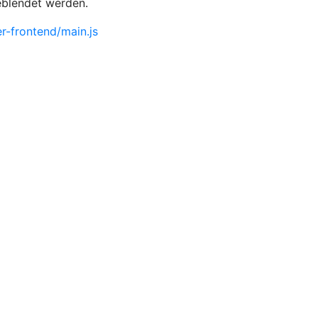
eblendet werden.
-frontend/main.js